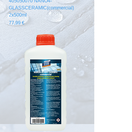
405050070 NANO4-
GLASSCERAMIC(commercial)
2x500ml
Prix
77,99 €