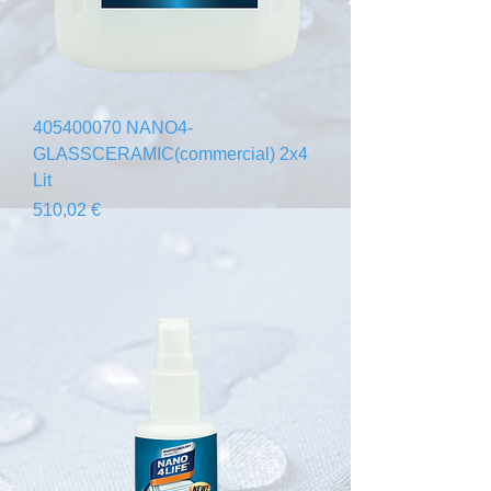
405400070 NANO4-
GLASSCERAMIC(commercial) 2x4
Lit
Prix
510,02 €