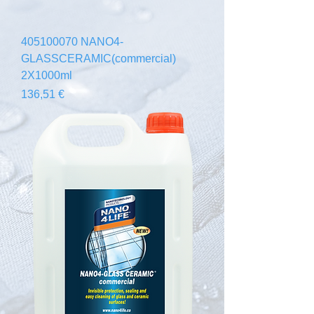
405100070 NANO4-
GLASSCERAMIC(commercial)
2X1000ml
Prix
136,51 €