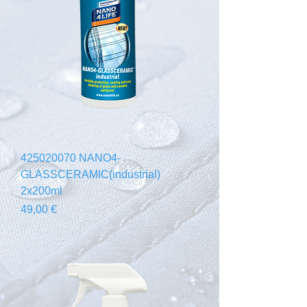
425020070 NANO4-
GLASSCERAMIC(industrial)
2x200ml
Prix
49,00 €