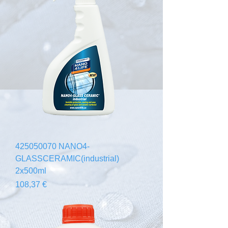
425050070 NANO4-
GLASSCERAMIC(industrial)
2x500ml
Prix
108,37 €