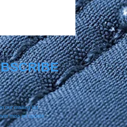
BSCRIBE
in our mailing list
ver miss an update