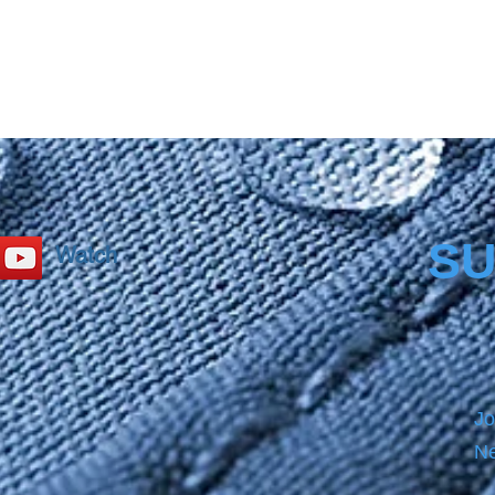
SU
Watch
Jo
Ne