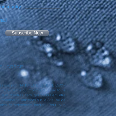
ur country
ail
Subscribe Now
NES - GRÈCE
déposés soit non NANO4LIFE EUROPE Co® -
t explicite ou implicite d'utiliser toute
et d'autres tiers qui pourraient être
de commerce affichées sur le Site, ou de
es et strictement interdit. Pour plus