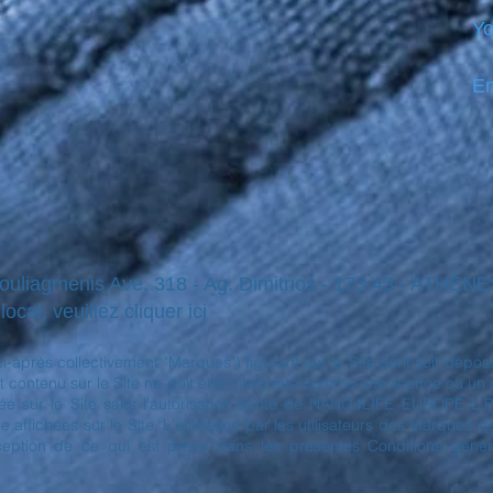
Yo
Em
Vouliagmenis Ave. 318 - Ag. Dimitrios - 173 43 - ATHÈ
ocal, veuillez cliquer ici
(ci-après collectivement "Marques") figurant sur le Site sont soit 
 contenu sur le Site ne doit être interprété comme une licence ou un droi
sur le Site sans l'autorisation écrite de NANO4LIFE EUROPE L.P.® 
ffichées sur le Site. L'utilisation par les utilisateurs des Marques 
xception de ce qui est prévu dans les présentes Conditions général