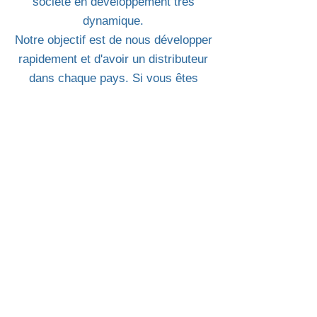
société en développement très
dynamique.
Notre objectif est de nous développer
rapidement et d'avoir un distributeur
dans chaque pays. Si vous êtes
intéressé à devenir un membre de notre
famille et souhaitez être notre
distributeur exclusif dans votre pays,
veuillez remplir notre formulaire de
contact et un de nos associés vous
contactera sous peu.
Like
Follow
Watch