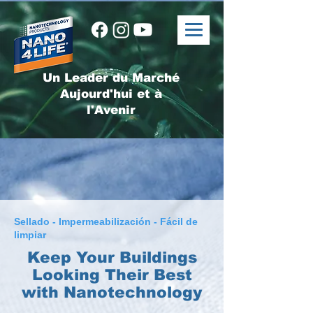
Un Leader du Marché
Aujourd'hui et à
l'Avenir
Sellado - Impermeabilización - Fácil de
limpiar
Keep Your Buildings
Looking Their Best
with Nanotechnology