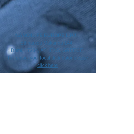
NANO4LIFE EUROPE L.P.®,
Ethnarxou Makariou
144,
Dafni, 17234,
ATHENS,
GREECE.
To contact you local distributor please
click here
SUBSCRIBE
Join our mailing list
Never miss an update
Your country