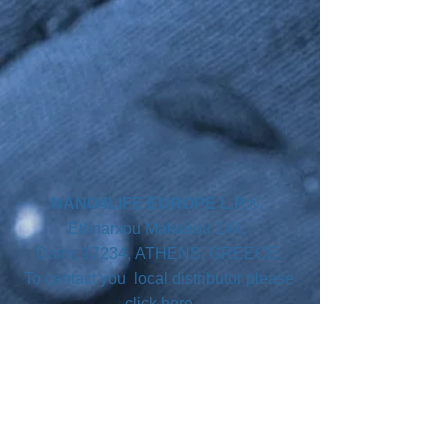
NANO4LIFE EUROPE L.P.®,
Ethnarxou Makariou
144,
Dafni, 17234,
ATHENS,
GREECE.
To contact you local distributor please
click here
SUBSCRIBE
Join our mailing list