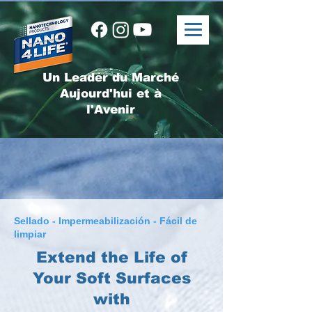
Un Leader du Marché
Aujourd'hui et à
l'Avenir
Sellado - Impermeabilización - Fácil de
limpiar
Extend the Life of
Your Soft Surfaces
with