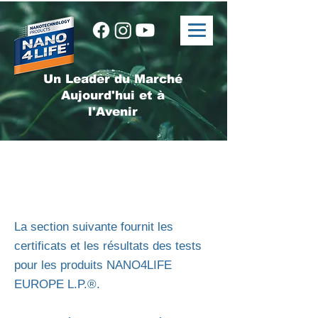
Un Leader du Marché
Aujourd'hui et à
l'Avenir
La section suivante fournit les
certificats et les résultats des tests
pour les produits NANO4LIFE
EUROPE L.P.®.