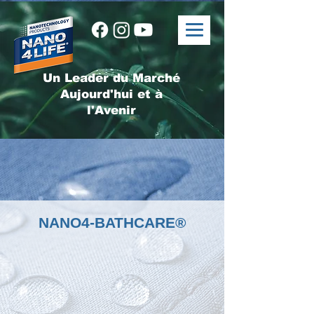
Un Leader du Marché
Aujourd'hui et à
l'Avenir
NANO4-BATHCARE®