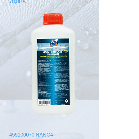
Prix
78,80 €
455100070 NANO4-