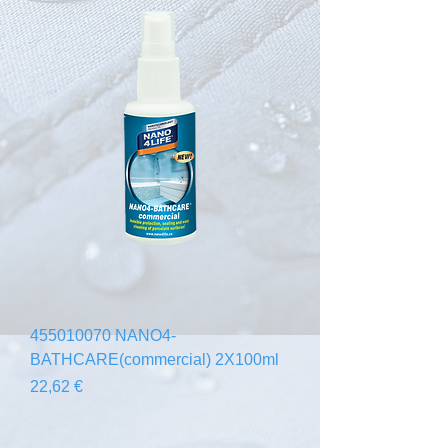
455010070 NANO4-
BATHCARE(commercial) 2X100ml
Prix
22,62 €