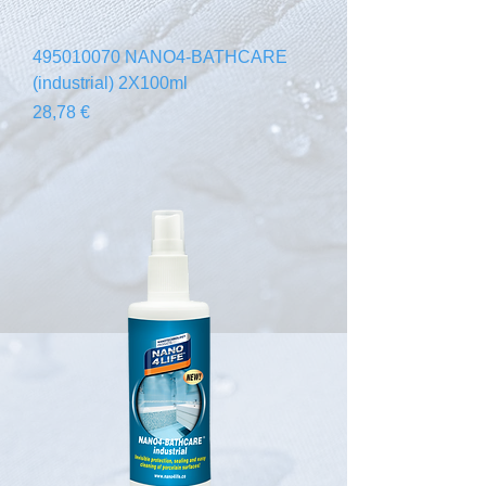
495010070 NANO4-BATHCARE
(industrial) 2X100ml
Prix
28,78 €