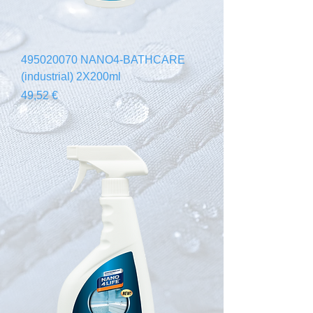
495020070 NANO4-BATHCARE
(industrial) 2X200ml
Prix
49,52 €