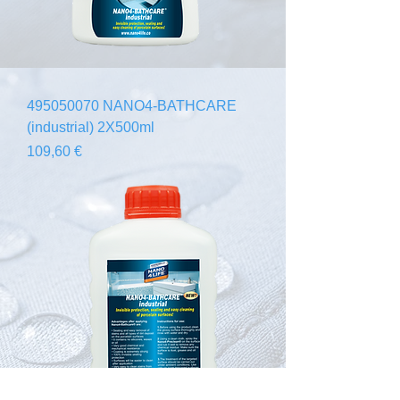
495050070 NANO4-BATHCARE
(industrial) 2X500ml
Prix
109,60 €