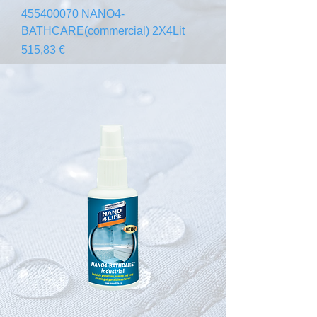
455400070 NANO4-
BATHCARE(commercial) 2X4Lit
Prix
515,83 €