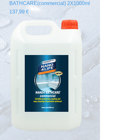
BATHCARE(commercial) 2X1000ml
Prix
137,99 €