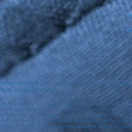
Yo
Em
Vouliagmenis Ave. 318 - Ag. Dimitrios - 173 43 - ATHÈ
ocal, veuillez cliquer ici
(ci-après collectivement "Marques") figurant sur le Site sont soit 
 contenu sur le Site ne doit être interprété comme une licence ou un droi
sur le Site sans l'autorisation écrite de NANO4LIFE EUROPE L.P.® 
ffichées sur le Site. L'utilisation par les utilisateurs des Marques 
xception de ce qui est prévu dans les présentes Conditions général