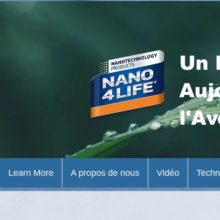
Un 
Auj
l'Av
Learn More
A propos de nous
Vidéo
Techn