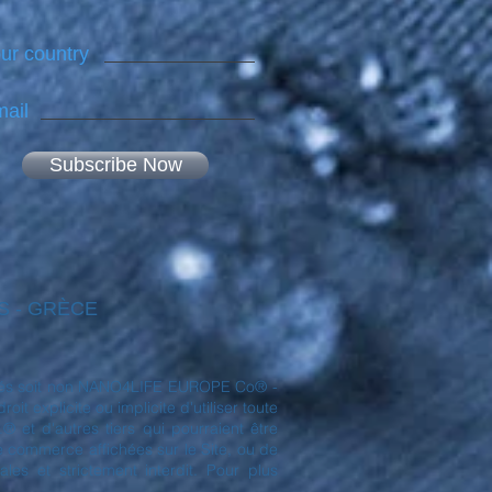
ur country
ail
Subscribe Now
NES - GRÈCE
déposés soit non NANO4LIFE EUROPE Co® -
t explicite ou implicite d'utiliser toute
et d'autres tiers qui pourraient être
de commerce affichées sur le Site, ou de
es et strictement interdit. Pour plus