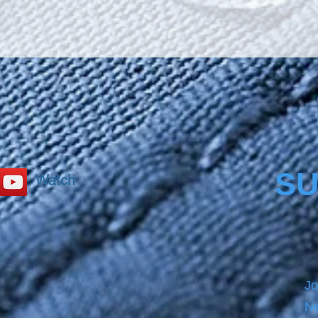
secure
Bathca
size b
PRECL
before
product
please
SU
Watch
Jo
Ne