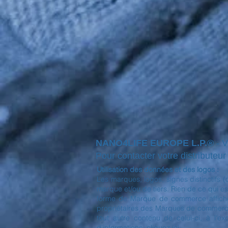
NANO4LIFE EUROPE L.P.®
- 
Pour contacter votre distributeur l
Utilisation des données et des logos :
Les marques, logos, signes distinctifs 
marque et/ou de tiers. Rien de ce qui est
forme de Marque de commerce affichée 
propriétaires des Marques de commerce a
tout autre contenu de celui-ci, à l'e
d'informations, cliquez ici