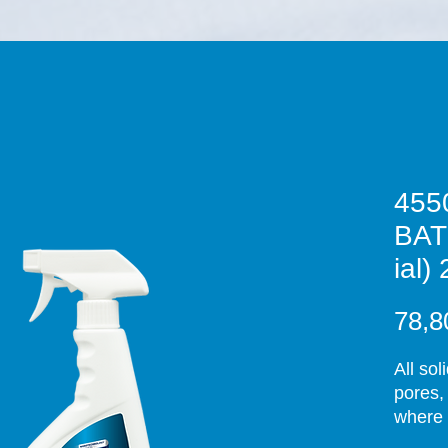
455
BAT
ial)
78,8
All sol
pores,
where 
deterge