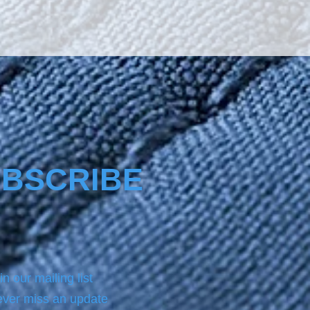
The product Nano4-
re® comes with a same 
ottle product of NANO4-
EAN which we always use 
 applying on the surface the 
.For analytic instructions, 
 refer to the Product page.
BSCRIBE
in our mailing list
ver miss an update