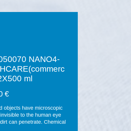
050070 NANO4-
HCARE(commerc
 2X500 ml
Prix
0 €
id objects have microscopic 
 invisible to the human eye 
dirt can penetrate. Chemical 
nts are used regularly to 