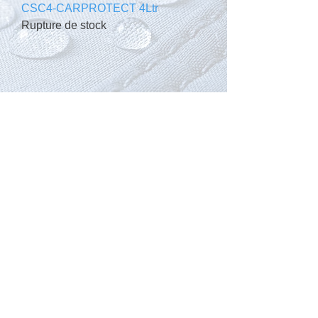
CSC4-CARPROTECT 4Ltr
Rupture de stock
Like
Follow
Watch