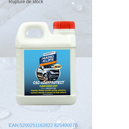
Rupture de stock
EAN:5200251162822 825400070