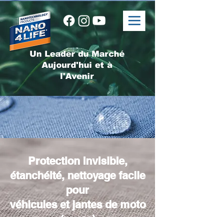
Un Leader du Marché
Aujourd'hui et à
l'Avenir
Protection invisible,
étanchéité, nettoyage facile
pour
véhicules et jantes de moto