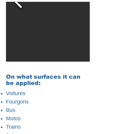
On what surfaces it can
be applied:
Voitures
Fourgons
Bus
Motos
Trains