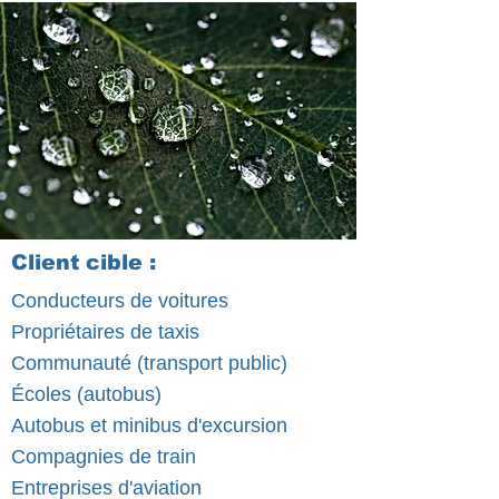
Client cible :
Conducteurs de voitures
Propriétaires de taxis
Communauté (transport public)
Écoles (autobus)
Autobus et minibus d'excursion
Compagnies de train
Entreprises d'aviation