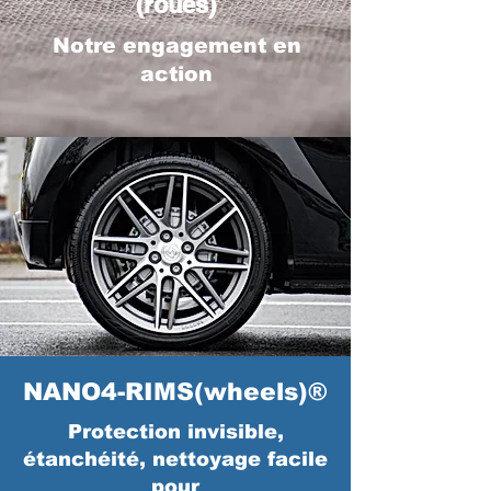
(roues)
Notre engagement en
action
NANO4-RIMS(wheels)®
Protection invisible,
étanchéité, nettoyage facile
pour