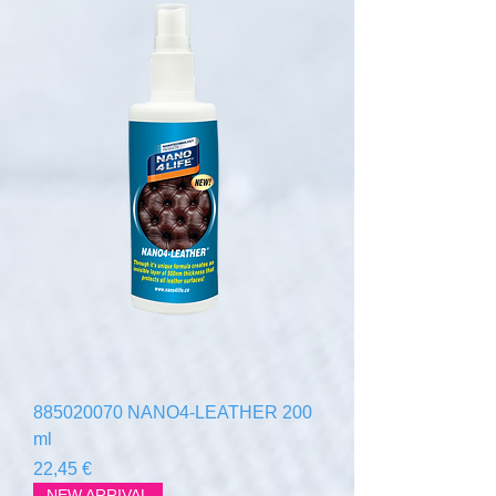
885020070 NANO4-LEATHER 200
ml
Prix
22,45 €
NEW ARRIVAL