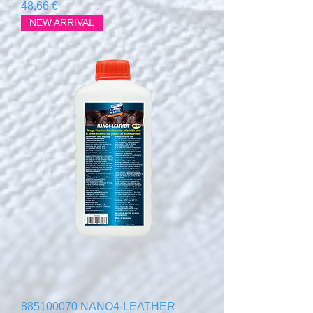
Prix
48,66 €
NEW ARRIVAL
885100070 NANO4-LEATHER