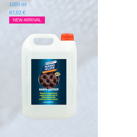
1000 ml
Prix
87,02 €
NEW ARRIVAL