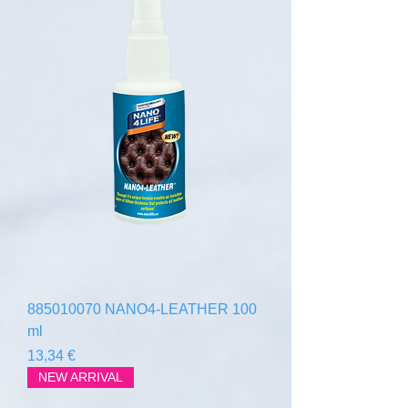
885010070 NANO4-LEATHER 100
ml
Prix
13,34 €
NEW ARRIVAL