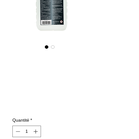
695100070
NANO4-
HELMET&VISOR
(industrial)2X1000
ml
Prix
199,59 €
Quantité
*