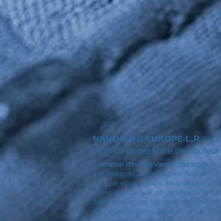
NANO4LIFE EUROPE L.P.®
- 
Pour contacter votre distributeur l
Utilisation des données et des logos :
Les marques, logos, signes distinctifs 
marque et/ou de tiers. Rien de ce qui est
forme de Marque de commerce affichée 
propriétaires des Marques de commerce a
tout autre contenu de celui-ci, à l'e
d'informations, cliquez ici