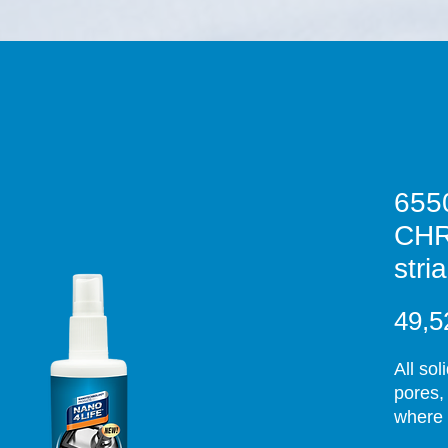
655
CHR
stri
49,5
All sol
pores,
where 
deterge