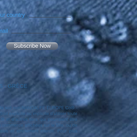
ur country
ail
Subscribe Now
NES - GRÈCE
déposés soit non NANO4LIFE EUROPE Co® -
t explicite ou implicite d'utiliser toute
et d'autres tiers qui pourraient être
de commerce affichées sur le Site, ou de
es et strictement interdit. Pour plus