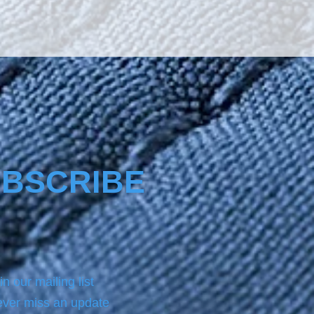
ess, making it much more 
The product Nano4-
emetal® comes with a same 
ottle product of NANO4-
EAN which we always use 
 applying on the surface the 
.For analytic instructions, 
 refer to the Product page.
BSCRIBE
in our mailing list
ver miss an update