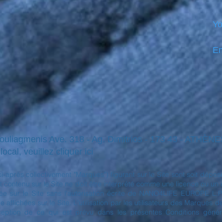
Yo
Em
Vouliagmenis Ave. 318 - Ag. Dimitrios - 173 43 - ATHÈ
ocal, veuillez cliquer ici
(ci-après collectivement "Marques") figurant sur le Site sont soit 
 contenu sur le Site ne doit être interprété comme une licence ou un droi
sur le Site sans l'autorisation écrite de NANO4LIFE EUROPE L.P.® 
ffichées sur le Site. L'utilisation par les utilisateurs des Marques 
xception de ce qui est prévu dans les présentes Conditions général