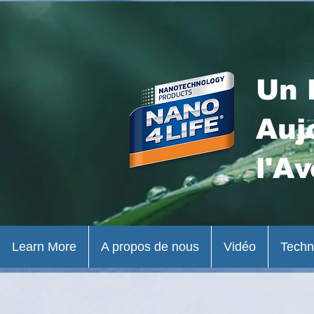
Un 
Auj
l'Av
Learn More
A propos de nous
Vidéo
Techn