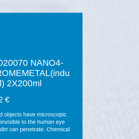
020070 NANO4-
OMEMETAL(indu
al) 2X200ml
Prix
2 €
id objects have microscopic 
 invisible to the human eye 
dirt can penetrate. Chemical 
nts are used regularly to 