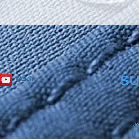
toughn
secure
Chrom
size b
PRECL
before
product
please
SU
Watch
Jo
Ne