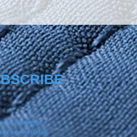
The product Nano4-
tectl® comes with a same 
ottle product of NANO4-
EAN which we always use 
 applying on the surface the 
.For analytic instructions, 
 refer to the Product page.
BSCRIBE
in our mailing list
ver miss an update