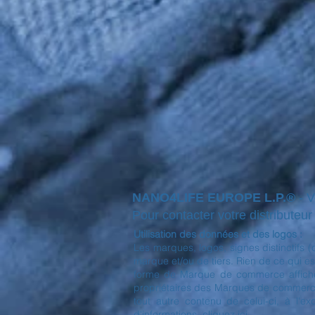
NANO4LIFE EUROPE L.P.®
- 
Pour contacter votre distributeur l
Utilisation des données et des logos :
Les marques, logos, signes distinctifs 
marque et/ou de tiers. Rien de ce qui est
forme de Marque de commerce affichée 
propriétaires des Marques de commerce a
tout autre contenu de celui-ci, à l'e
d'informations, cliquez ici