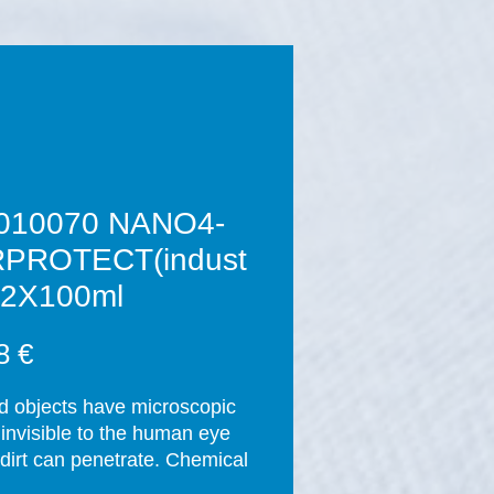
010070 NANO4-
PROTECT(indust
) 2X100ml
Prix
8 €
id objects have microscopic 
 invisible to the human eye 
dirt can penetrate. Chemical 
nts are used regularly to 