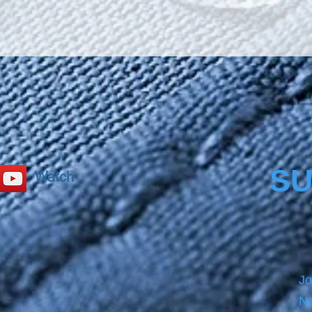
secure
Carpro
size b
PRECL
before
product
please
SU
Watch
Jo
Ne