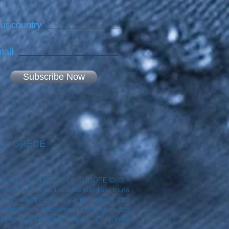
ur country
ail
Subscribe Now
NES - GRÈCE
déposés soit non NANO4LIFE EUROPE Co® -
t explicite ou implicite d'utiliser toute
et d'autres tiers qui pourraient être
de commerce affichées sur le Site, ou de
es et strictement interdit. Pour plus