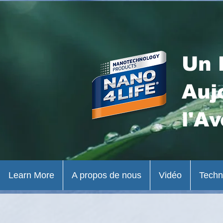
Un 
Auj
l'Av
Learn More
A propos de nous
Vidéo
Techn