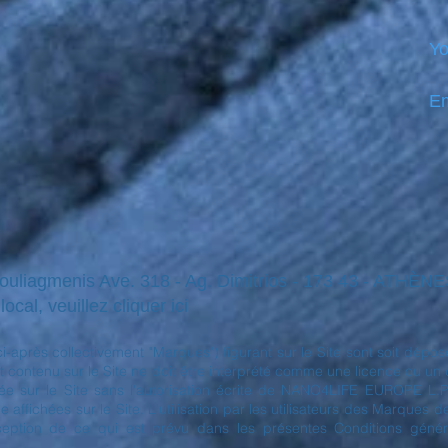
Yo
Em
Vouliagmenis Ave. 318 - Ag. Dimitrios - 173 43 - ATHÈ
ocal, veuillez cliquer ici
(ci-après collectivement "Marques") figurant sur le Site sont soit 
 contenu sur le Site ne doit être interprété comme une licence ou un droi
sur le Site sans l'autorisation écrite de NANO4LIFE EUROPE L.P.® 
ffichées sur le Site. L'utilisation par les utilisateurs des Marques 
xception de ce qui est prévu dans les présentes Conditions général