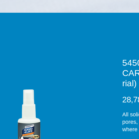
545
CAR
rial
28,7
All sol
pores,
where 
deterge