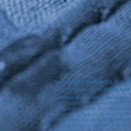
NANO4LIFE EUROPE L.P.®
- 
Pour contacter votre distributeur l
Utilisation des données et des logos :
Les marques, logos, signes distinctifs 
marque et/ou de tiers. Rien de ce qui est
forme de Marque de commerce affichée 
propriétaires des Marques de commerce a
tout autre contenu de celui-ci, à l'e
d'informations, cliquez ici