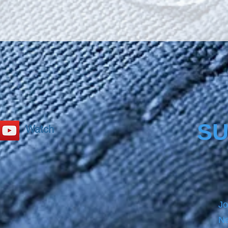
secure
Carpro
size b
PRECL
before
product
please
SU
Watch
Jo
Ne