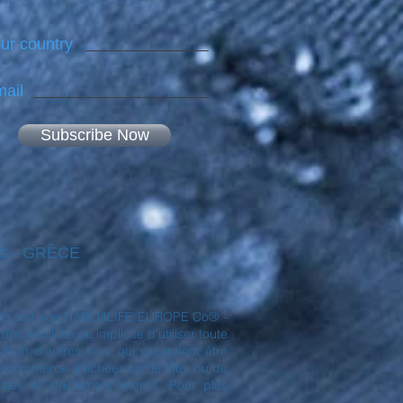
ur country
ail
Subscribe Now
NES - GRÈCE
déposés soit non NANO4LIFE EUROPE Co® -
t explicite ou implicite d'utiliser toute
et d'autres tiers qui pourraient être
de commerce affichées sur le Site, ou de
es et strictement interdit. Pour plus