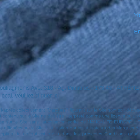
Yo
Em
Vouliagmenis Ave. 318 - Ag. Dimitrios - 173 43 - ATHÈ
ocal, veuillez cliquer ici
(ci-après collectivement "Marques") figurant sur le Site sont soit 
 contenu sur le Site ne doit être interprété comme une licence ou un droi
sur le Site sans l'autorisation écrite de NANO4LIFE EUROPE L.P.® 
ffichées sur le Site. L'utilisation par les utilisateurs des Marques 
xception de ce qui est prévu dans les présentes Conditions général