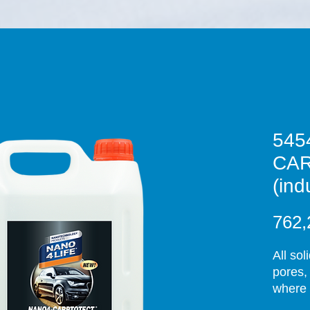
545
CA
(ind
762,
All sol
pores,
where 
deterge