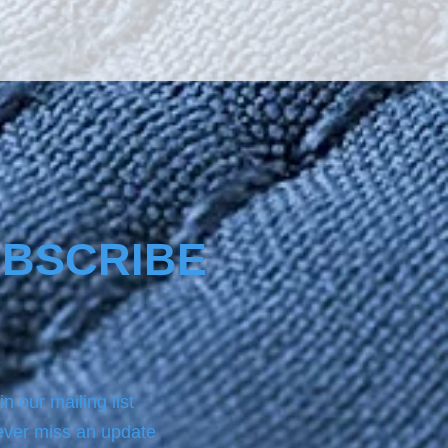
The product Nano4-
tect® comes with a same 
ottle product of NANO4-
EAN which we always use 
 applying on the surface the 
.For analytic instructions, 
 refer to the Product page.
BSCRIBE
in our mailing list
ver miss an update