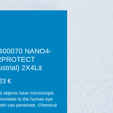
400070 NANO4-
RPROTECT
ustrial) 2X4Lit
Prix
23 €
id objects have microscopic 
 invisible to the human eye 
dirt can penetrate. Chemical 
nts are used regularly to 