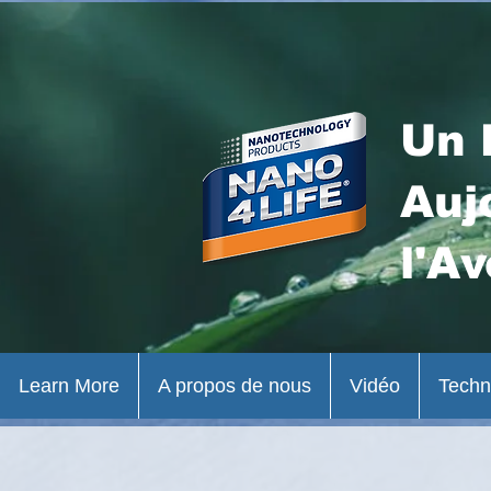
Un 
Auj
l'Av
Learn More
A propos de nous
Vidéo
Techn