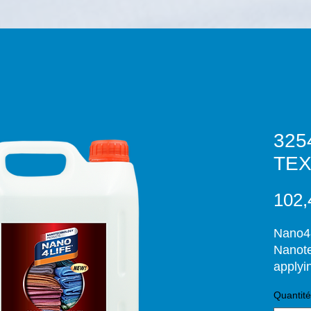
325
TEXT
102,
Nano4-
Nanote
applyi
comple
Quantité
(24 hou