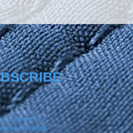
BSCRIBE
in our mailing list
ver miss an update