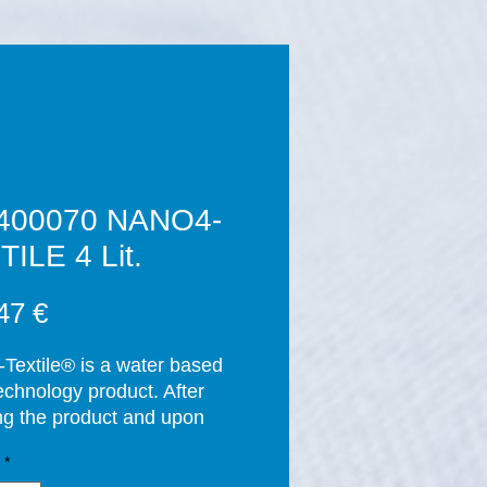
400070 NANO4-
ILE 4 Lit.
Prix
47 €
Textile® is a water based 
chnology product. After 
ng the product and upon 
tion of the curing process 
*
rs), a thin layer of SiO2 