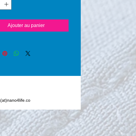
n Dioxide) seals the 
ed area so no foreign liquid 
y substance can penetrate the 
or textile, reducing the 
Ajouter au panier
f permanent staining.           
y, water, coffee, ketchup, 
offee, oil, syrup, sauces, 
er hot or cold liquids are 
removed from the fabric or 
 when it’s protected with 
Premium Textile®.
s(at)nano4life.co