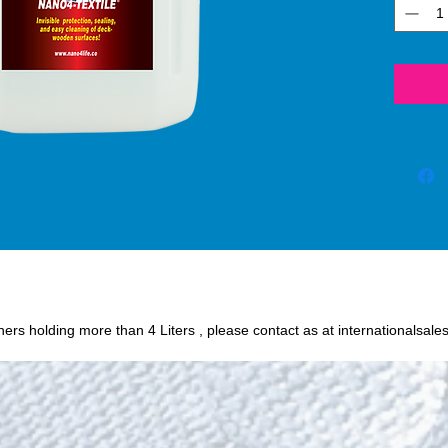
(silico
protect
or oil
fabric 
chance o
Humidit
wine, c
and oth
easily 
textile
Nano4-
iners holding more than 4 Liters , please contact as at internationalsale