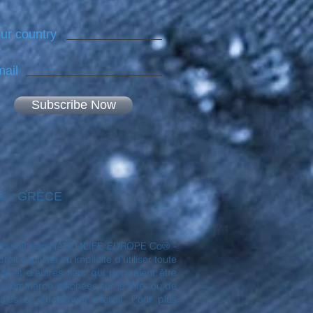
ur country
ail
Subscribe Now
NES - GRÈCE
déposés soit non NANO4LIFE EUROPE Co® -
t explicite ou implicite d'utiliser toute
et d'autres tiers qui pourraient être
de commerce affichées sur le Site, ou de
es et strictement interdit. Pour plus