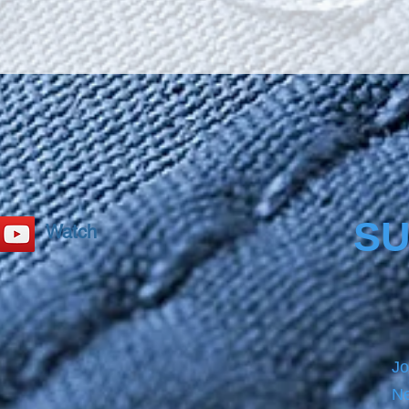
SU
Watch
Jo
Ne