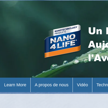
Un 
Auj
l'Av
Learn More
A propos de nous
Vidéo
Techn