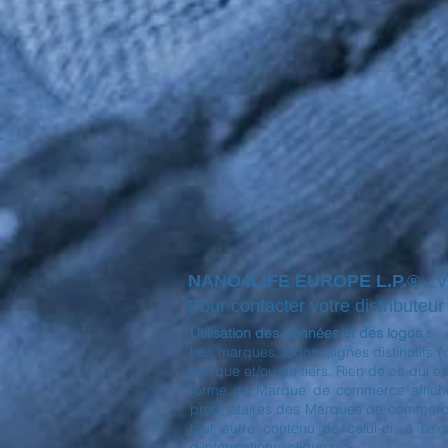
NANO4LIFE EUROPE L.P.®
- 
Pour contacter votre distributeur l
Utilisation des données et des logos :
Les marques, logos, signes distinctifs 
marque et/ou de tiers. Rien de ce qui est
forme de Marque de commerce affichée 
propriétaires des Marques de commerce a
tout autre contenu de celui-ci, à l'e
d'informations, cliquez ici