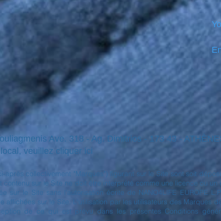
Yo
Em
Vouliagmenis Ave. 318 - Ag. Dimitrios - 173 43 - ATHÈ
ocal, veuillez cliquer ici
(ci-après collectivement "Marques") figurant sur le Site sont soit 
 contenu sur le Site ne doit être interprété comme une licence ou un droi
sur le Site sans l'autorisation écrite de NANO4LIFE EUROPE L.P.® 
ffichées sur le Site. L'utilisation par les utilisateurs des Marques 
xception de ce qui est prévu dans les présentes Conditions général