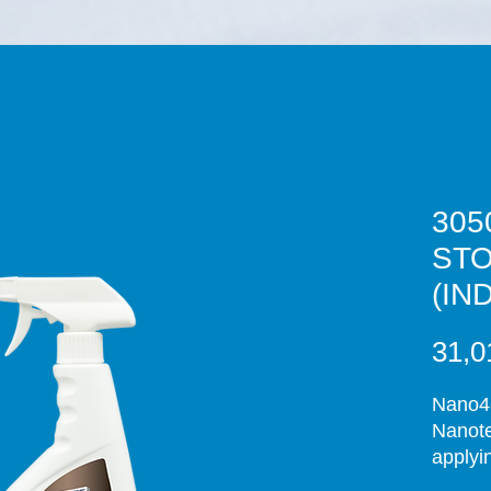
305
STO
(IN
31,0
Nano4-
Nanote
applyi
comple