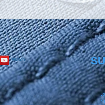
SU
Watch
Jo
Ne