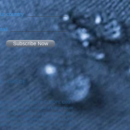
ur country
ail
Subscribe Now
NES - GRÈCE
déposés soit non NANO4LIFE EUROPE Co® -
t explicite ou implicite d'utiliser toute
et d'autres tiers qui pourraient être
de commerce affichées sur le Site, ou de
es et strictement interdit. Pour plus