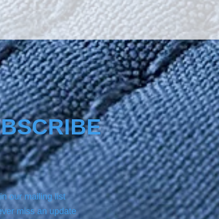
BSCRIBE
in our mailing list
ver miss an update