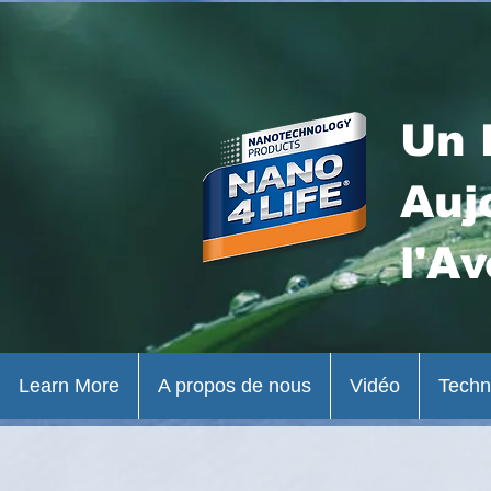
Un 
Auj
l'Av
Learn More
A propos de nous
Vidéo
Techn