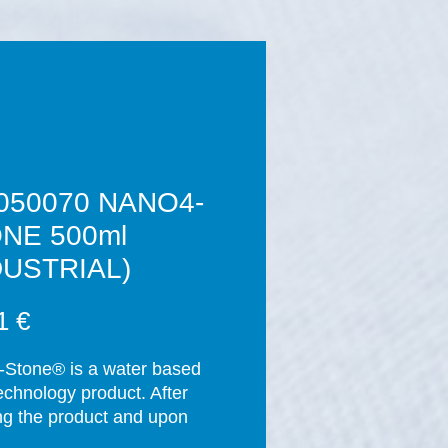
050070 NANO4-
NE 500ml
DUSTRIAL)
Prix
1 €
Stone® is a water based 
chnology product. After 
ng the product and upon 
tion of the curing process 