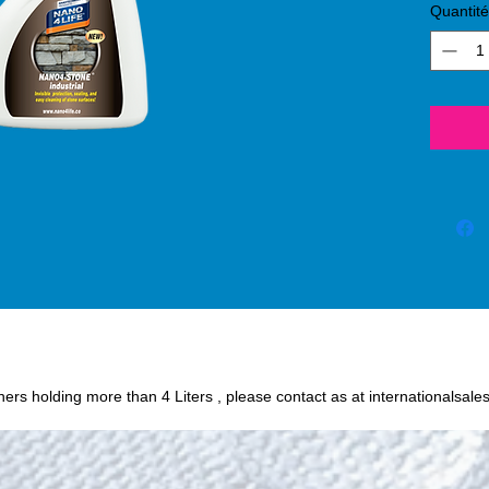
Quantité
(24 hou
(silico
protect
or oil
stone,
permanent 
Humidit
wine, c
and oth
easily
when i
Stone
iners holding more than 4 Liters , please contact as at internationalsale