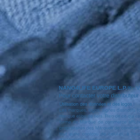
NANO4LIFE EUROPE L.P.®
- 
Pour contacter votre distributeur l
Utilisation des données et des logos :
Les marques, logos, signes distinctifs 
marque et/ou de tiers. Rien de ce qui est
forme de Marque de commerce affichée 
propriétaires des Marques de commerce a
tout autre contenu de celui-ci, à l'e
d'informations, cliquez ici