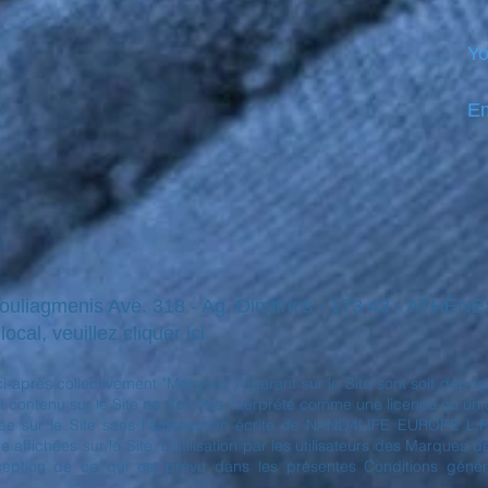
Yo
Em
Vouliagmenis Ave. 318 - Ag. Dimitrios - 173 43 - ATHÈ
ocal, veuillez cliquer ici
(ci-après collectivement "Marques") figurant sur le Site sont soit 
 contenu sur le Site ne doit être interprété comme une licence ou un droi
sur le Site sans l'autorisation écrite de NANO4LIFE EUROPE L.P.® 
ffichées sur le Site. L'utilisation par les utilisateurs des Marques 
xception de ce qui est prévu dans les présentes Conditions général