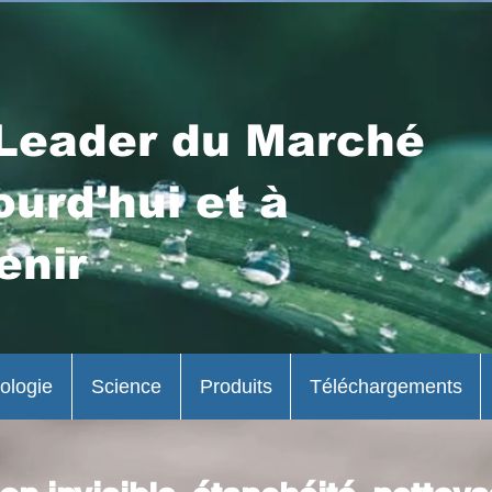
Leader du Marché
ourd'hui et à
enir
ologie
Science
Produits
Téléchargements