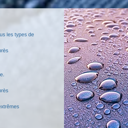
ous les types de
près
t mécanique.
près
 extrêmes