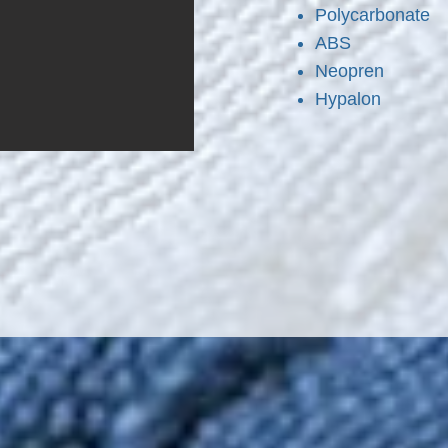
Polycarbonate
ABS
Neopren
Hypalon