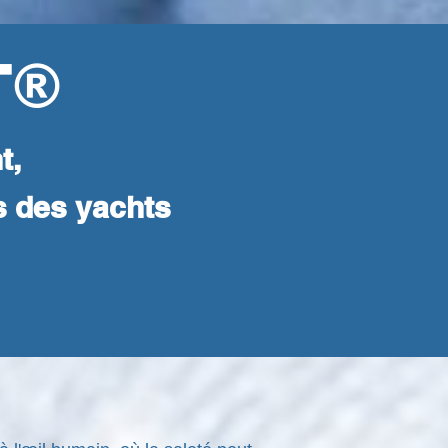
T®
t,
s des yachts