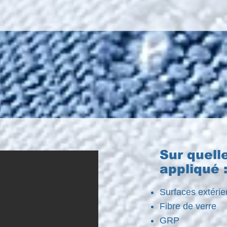
Sur quelle
appliqué 
Surfaces extérie
Fibre de verre
GRP