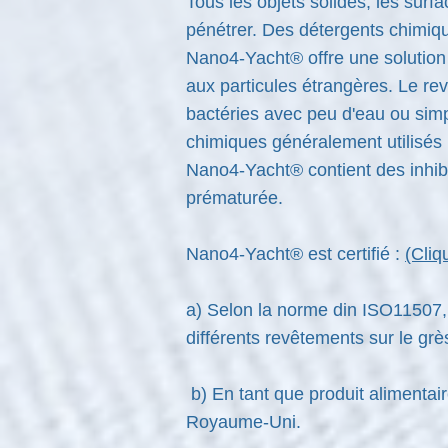
Tous les objets solides, les surf
pénétrer. Des détergents chimiqu
Nano4-Yacht® offre une solution 
aux particules étrangères. Le re
bactéries avec peu d'eau ou simpl
chimiques généralement utilisés 
Nano4-Yacht® contient des inhibi
prématurée.
Nano4-Yacht® est certifié :
(Cliq
a) Selon la norme din ISO11507, 
différents revêtements sur le grè
b) En tant que produit alimentair
Royaume-Uni.