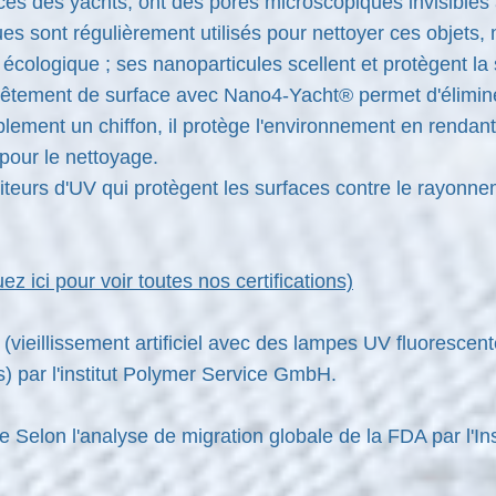
aces des yachts, ont des pores microscopiques invisibles 
es sont régulièrement utilisés pour nettoyer ces objets,
écologique ; ses nanoparticules scellent et protègent la
vêtement de surface avec Nano4-Yacht® permet d'éliminer
ement un chiffon, il protège l'environnement en rendant 
pour le nettoyage.
teurs d'UV qui protègent les surfaces contre le rayonnem
uez ici pour voir toutes nos certifications)
(vieillissement artificiel avec des lampes UV fluorescen
s) par l'institut Polymer Service GmbH.
e Selon l'analyse de migration globale de la FDA par l'Ins