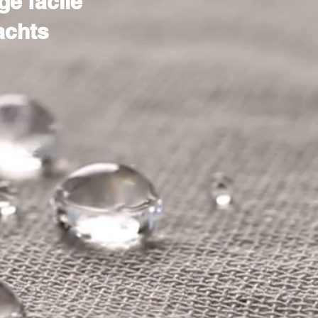
ge facile
achts