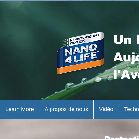
Un 
Auj
l'Av
Learn More
A propos de nous
Vidéo
Techn