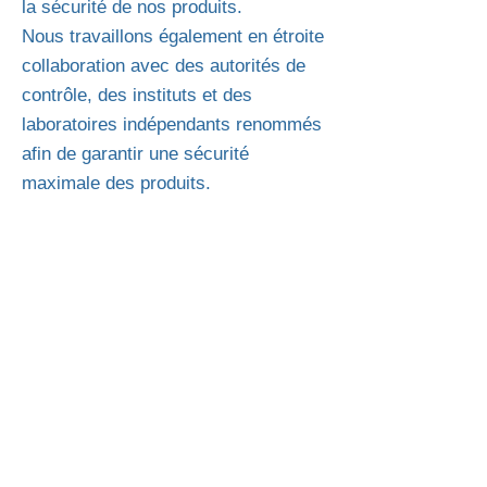
la sécurité de nos produits.
Nous travaillons également en étroite
collaboration avec des autorités de
contrôle, des instituts et des
laboratoires indépendants renommés
afin de garantir une sécurité
maximale des produits.
AVERTISSEMENT!
Nous voulons être sûrs que le client
achètera un produit authentique et
fonctionnel.
C'est pourquoi tous nos produits sont
scellés avec une protection
thermoplastique.