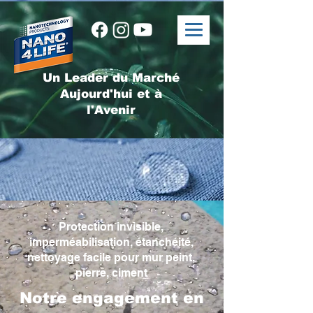
Un Leader du Marché
Aujourd'hui et à
l'Avenir
Protection invisible,
imperméabilisation, étanchéité,
nettoyage facile pour mur peint,
pierre, ciment
Notre engagement en