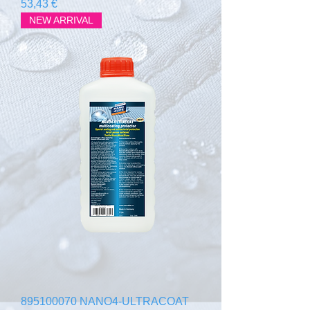
Prix
53,43 €
NEW ARRIVAL
895100070 NANO4-ULTRACOAT