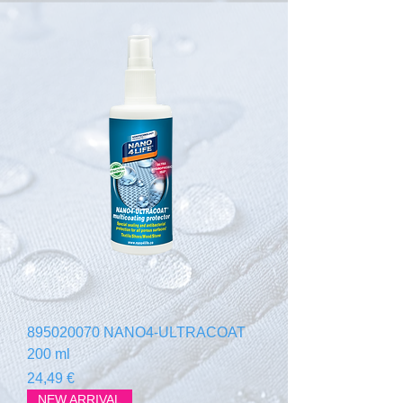
895020070 NANO4-ULTRACOAT
200 ml
Prix
24,49 €
NEW ARRIVAL