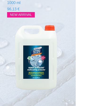
1000 ml
Prix
96,13 €
NEW ARRIVAL