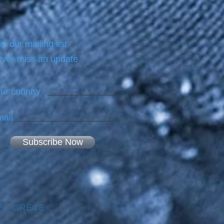
in our mailing list
ver miss an update
ur country
ail
Subscribe Now
NES - GRÈCE