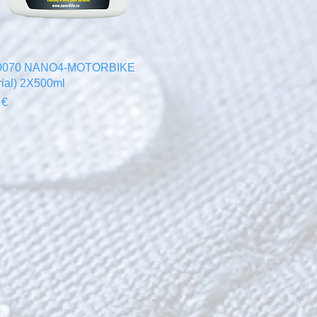
Aperçu rapide
0070 NANO4-MOTORBIKE
rial) 2X500ml
 €