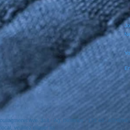
Jo
Ne
Yo
Em
Vouliagmenis Ave. 318 - Ag. Dimitrios - 173 43 - ATHÈ
ocal, veuillez cliquer ici