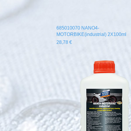
Aperçu rapide
685010070 NANO4-
MOTORBIKE(industrial) 2X100ml
Prix
28,78 €