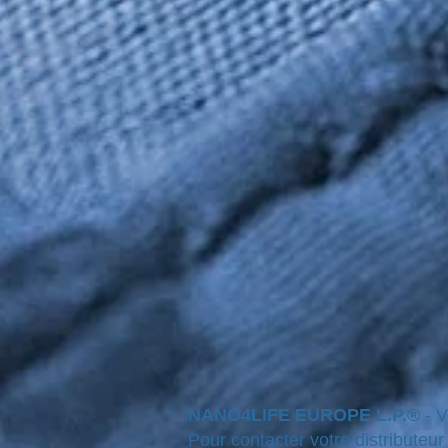
NANO4LIFE EUROPE L.P.®
- 
Pour contacter votre distributeur l