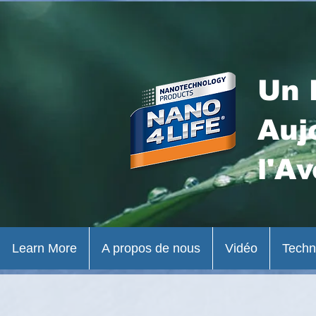
Un 
Auj
l'Av
Learn More
A propos de nous
Vidéo
Techn