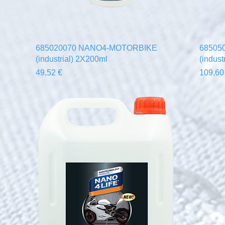
Aperçu rapide
685020070 NANO4-MOTORBIKE
68505
(industrial) 2X200ml
(indust
Prix
Prix
49,52 €
109,60