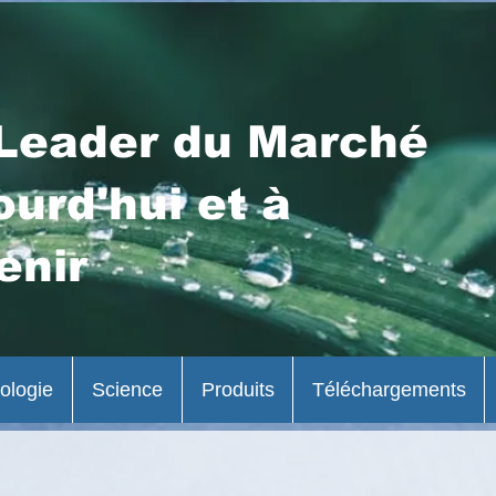
Leader du Marché
ourd'hui et à
enir
ologie
Science
Produits
Téléchargements